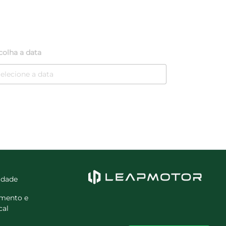
colha a data
cidade
amento e
cal